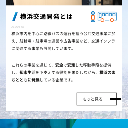
横浜交通開発とは
ABOUT US
横浜市内を中心に路線バスの運行を担う公共交通事業に加
え、駐輪場・駐車場の運営や広告事業など、交通インフラ
に関連する事業も展開しています。
これらの事業を通じて、
安全
で
安定
した移動手段を提供
し、
都市生活
を下支えする役割を果たしながら、
横浜のま
ちとともに発展
している企業です。
もっと見る